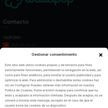
Contacto
TELÉFONO:
916 47 24 67
Gestionar consentimiento
WHATSAPP:
672 20 85 87
Este sitio web utiliza cookies propias y de terceros para fines
estrictamente funcionales, permitiendo la navegación en la web, así
CORREO ELECTRÓNICO:
como para fines analíticos, para mostrar al usuario publicidad y para
optimizar la web. Para administrar o deshabilitar estas cookies haz
Info@realmotoboxes.com
clic en Configurar. Puedes obtener más información en nuestra
Política de Cookies. Pulse el botón Aceptar para confirmar que ha
¿DÓNDE ESTAMOS?
leído y aceptado la información ofertada. Después de aceptar, no se
volverá a mostrar este mensaje, excepto en el caso de que el
Pol. Ind. la Fuensanta, Calle
usuario borre las cookies de su dispositivo.