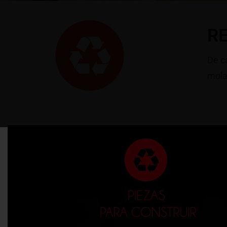
R
De c
mola