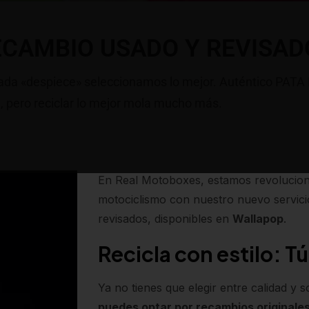
ECAMBIO USADO Y REVISAD
ada «despiece» seleccionamos lo mejor. Auténtico PATA 
, pero reciclar lo mejor mola mucho más.
En Real Motoboxes, estamos revolucio
motociclismo con nuestro nuevo servic
revisados, disponibles en
Wallapop
.
Recicla con estilo: T
Ya no tienes que elegir entre calidad y s
puedes optar por recambios originales