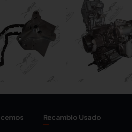
acemos
Recambio Usado