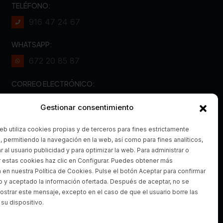
TELÉFONO:
916 47 24 67
WHATSAPP:
672 20 85 87
CORREO ELECTRÓNICO:
Info@realmotoboxes.com
Gestionar consentimiento
¿DÓNDE ESTAMOS?
web utiliza cookies propias y de terceros para fines estrictamente
Pol. Ind. la Fuensanta, Calle
, permitiendo la navegación en la web, así como para fines analíticos,
r al usuario publicidad y para optimizar la web. Para administrar o
Venus, 2, Nave 5, 28936
r estas cookies haz clic en Configurar. Puedes obtener más
Móstoles, Madrid
 en nuestra Política de Cookies. Pulse el botón Aceptar para confirmar
o y aceptado la información ofertada. Después de aceptar, no se
ostrar este mensaje, excepto en el caso de que el usuario borre las
su dispositivo.