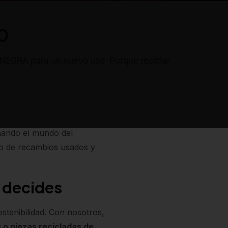
O
NEGRA para un nuevo uso. Porque reciclar
nando el mundo del
io de recambios usados y
ú decides
ostenibilidad. Con nosotros,
 o piezas recicladas de