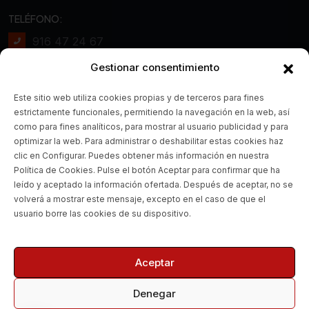
TELÉFONO:
916 47 24 67
Gestionar consentimiento
WHATSAPP:
672 20 85 87
Este sitio web utiliza cookies propias y de terceros para fines
estrictamente funcionales, permitiendo la navegación en la web, así
CORREO ELECTRÓNICO:
como para fines analíticos, para mostrar al usuario publicidad y para
optimizar la web. Para administrar o deshabilitar estas cookies haz
Info@realmotoboxes.com
clic en Configurar. Puedes obtener más información en nuestra
Política de Cookies. Pulse el botón Aceptar para confirmar que ha
¿DÓNDE ESTAMOS?
leído y aceptado la información ofertada. Después de aceptar, no se
volverá a mostrar este mensaje, excepto en el caso de que el
Pol. Ind. la Fuensanta, Calle
usuario borre las cookies de su dispositivo.
Venus, 2, Nave 5, 28936
Móstoles, Madrid
Aceptar
Denegar