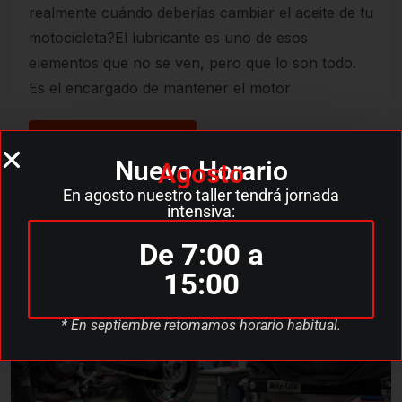
realmente cuándo deberías cambiar el aceite de tu
motocicleta?El lubricante es uno de esos
elementos que no se ven, pero que lo son todo.
Es el encargado de mantener el motor
READ MORE
Nuevo Horario
Agosto
En agosto nuestro taller tendrá jornada
intensiva:
De 7:00 a
15:00
* En septiembre retomamos horario habitual.