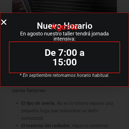
Nuevo Horario
Agosto
En agosto nuestro taller tendrá jornada
intensiva:
De qué depende el coste de
De 7:00 a
una reparación del radiador
15:00
Muchos motoristas suelen buscar por internet
cuánto cuesta reparar un radiador de moto,
* En septiembre retomamos horario habitual.
pero el precio puede variar bastante según
varios factores:
El tipo de avería.
No es lo mismo reparar una
pequeña fuga que solucionar un daño
estructural.
El material del radiador.
Algunos sistemas