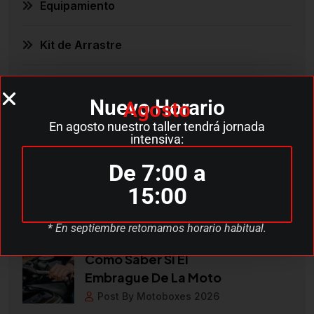
Equipamiento
Kit de Arrastre
Mantenimiento
Nuevo Horario
Agosto
Mantenimiento básico
En agosto nuestro taller tendrá jornada
intensiva:
De 7:00 a
15:00
Recent Posts
* En septiembre retomamos horario habitual.
Cómo Saber Si El
Embrague De La Moto
Post By Motoboxes 2026