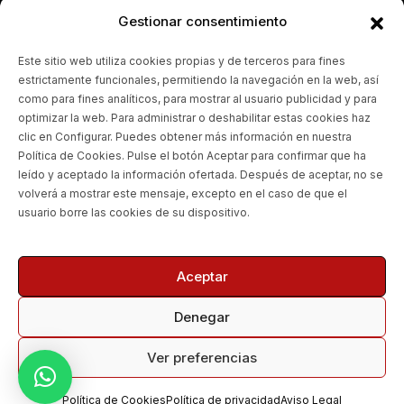
Gestionar consentimiento
WHATSAPP:
672 20 85 87
Este sitio web utiliza cookies propias y de terceros para fines
estrictamente funcionales, permitiendo la navegación en la web, así
CORREO ELECTRÓNICO:
como para fines analíticos, para mostrar al usuario publicidad y para
optimizar la web. Para administrar o deshabilitar estas cookies haz
Info@realmotoboxes.com
clic en Configurar. Puedes obtener más información en nuestra
Política de Cookies. Pulse el botón Aceptar para confirmar que ha
¿DÓNDE ESTAMOS?
leído y aceptado la información ofertada. Después de aceptar, no se
volverá a mostrar este mensaje, excepto en el caso de que el
Pol. Ind. la Fuensanta, Calle
usuario borre las cookies de su dispositivo.
Venus, 2, Nave 5, 28936
Móstoles, Madrid
Aceptar
Denegar
Ver preferencias
Copyright 2026
Real Motoboxes
. Todos los derechos
reservados.
Política de Cookies
Política de privacidad
Aviso Legal