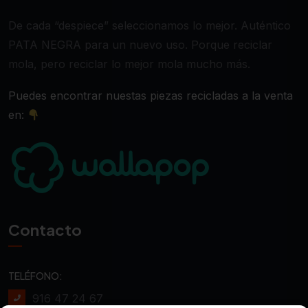
De cada “despiece” seleccionamos lo mejor. Auténtico
PATA NEGRA para un nuevo uso. Porque reciclar
mola, pero reciclar lo mejor mola mucho más.
Puedes encontrar nuestas piezas recicladas a la venta
en:
Contacto
TELÉFONO:
916 47 24 67