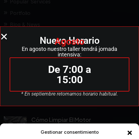
Popular Services
Portfolio
Blog & News
Contact Us
Nuevo Horario
Agosto
En agosto nuestro taller tendrá jornada
intensiva:
Recent Posts
De 7:00 a
15:00
Cómo Saber Si El
Embrague
* En septiembre retomamos horario habitual.
Post By Motoboxes 2026
Cómo Limpiar El Motor
De
Gestionar consentimiento
Post By Motoboxes 2026