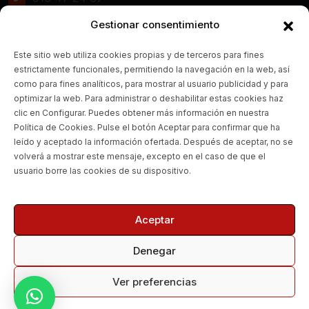
Gestionar consentimiento
WHATSAPP:
672 20 85 87
Este sitio web utiliza cookies propias y de terceros para fines
estrictamente funcionales, permitiendo la navegación en la web, así
CORREO ELECTRÓNICO:
como para fines analíticos, para mostrar al usuario publicidad y para
optimizar la web. Para administrar o deshabilitar estas cookies haz
Info@realmotoboxes.com
clic en Configurar. Puedes obtener más información en nuestra
Política de Cookies. Pulse el botón Aceptar para confirmar que ha
¿DÓNDE ESTAMOS?
leído y aceptado la información ofertada. Después de aceptar, no se
volverá a mostrar este mensaje, excepto en el caso de que el
Pol. Ind. la Fuensanta, Calle
usuario borre las cookies de su dispositivo.
Venus, 2, Nave 5, 28936
Móstoles, Madrid
Aceptar
Denegar
Ver preferencias
Copyright 2026
Real Motoboxes
. Todos los derechos
reservados.