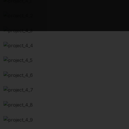
Engine Repaired
Battery Replacement
Scheduled Maintenance
Replace air Filter
Auto Diagnostics
Brake Repairing
Body Repairing
Automotive Filters
Car wash & Polish