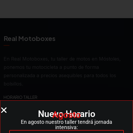
Real Motoboxes
En Real Motoboxes, tu taller de motos en Móstoles,
ponemos tu motocicleta a punto de forma
personalizada a precios asequibles para todos los
bolsillos.
HORARIO TALLER
L-V: 9:00–14:00, 15:00–18:00
Nuevo Horario
Agosto
En agosto nuestro taller tendrá jornada
CONTACTO
intensiva: